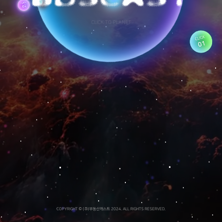
CLICK TO PLANET
CLICK
01
COPYRIGHT © (주)부동산캐스트 2024. ALL RIGHTS RESERVED.