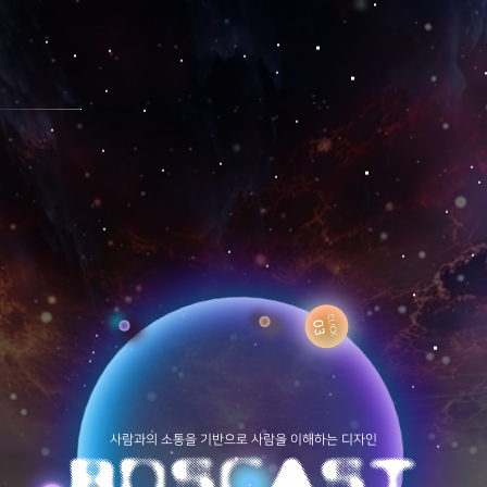
CLICK
03
사람과의 소통을 기반으로 사람을 이해하는 디자인
B
D
S
C
A
S
T
CLICK
02